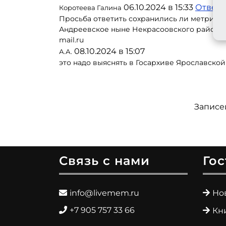
06.10.2024 в 15:33
Ответи
Коротеева Галина
Просьба ответить сохранились ли метриче
Андреевское ныне Некрасоовского района Я
mail.ru
08.10.2024 в 15:07
А.А.
это надо выяснять в Госархиве Ярославской
Записе
Связь с нами
Гос
info@livemem.ru
Но
+7 905 757 33 66
Кн