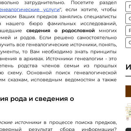
овольно затруднительно. Посетите раздел
енеалогические услуги
", если хотите, чтобы
оиском Ваших предков занялись специалисты
з нашего бюро фамильных исследований,
ашедшие
сведения о родословной
многих
емей и родов. Если решено самостоятельно
зучить все генеалогические источники, понять,
ументы, то Вам необходимо знать принципы
нения в архивах. Источники генеалогии - это
И
тепень родства членов семьи из прошлых
ю схему. Основной поиск генеалогической
м сказкам, исповедным ведомостям а также
ия рода и сведения о
еские источники
в процессе поиска предков,
оверный результат сбора информации?