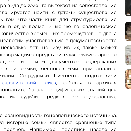
а вида документа вытекает из сопоставления
планируется найти, с датами существования
ь тем, что часть книг для структурирования
сь в одно время, иные же генеалогические
о количество временных промежутков не два, а
енеалогии, участвовавшие в документообороте
несколько лет, но, изучив их, также может
 информация о представителях семьи старшего
ределенные типы документов, содержащих
ловной семьи, бесполезными при анализе
илии. Сотрудники Livemem-а подготовили
неалогический поиск
, работая в архивах.
пополните багаж специфических знаний для
ования судьбы предков, где родословные
азновидности генеалогического источника,
уя историю семьи, является сравнение типа
 предков. Например, перепись населения