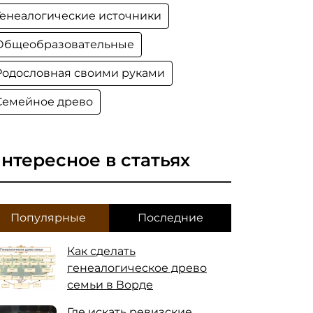
Генеалогические источники
Общеобразовательные
Родословная своими руками
Семейное древо
нтересное в статьях
Популярные
Последние
Как сделать
генеалогическое древо
семьи в Ворде
Где искать ревизские