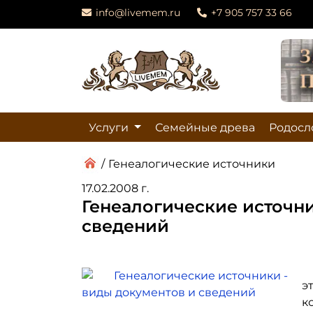
info@livemem.ru
+7 905 757 33 66
Услуги
Семейные древа
Родосл
/
Генеалогические источники
17.02.2008 г.
Генеалогические источни
сведений
э
к