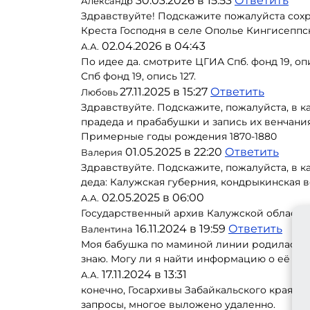
30.03.2026 в 15:53
Ответить
Александр
Здравствуйте! Подскажите пожалуйста сох
Креста Господня в селе Ополье Кингисеппс
02.04.2026 в 04:43
А.А.
По идее да. смотрите ЦГИА Спб. фонд 19, оп
Спб фонд 19, опись 127.
27.11.2025 в 15:27
Ответить
Любовь
Здравствуйте. Подскажите, пожалуйста, в 
прадеда и прабабушки и запись их венчани
Примерные годы рождения 1870-1880
01.05.2025 в 22:20
Ответить
Валерия
Здравствуйте. Подскажите, пожалуйста, в 
деда: Калужская губерния, кондрыкинская 
02.05.2025 в 06:00
А.А.
Государственный архив Калужской области,
16.11.2024 в 19:59
Ответить
Валентина
Моя бабушка по маминой линии родилась в 
знаю. Могу ли я найти информацию о её ро
17.11.2024 в 13:31
А.А.
конечно, Госархивы Забайкальского края, И
запросы, многое выложено удаленно.