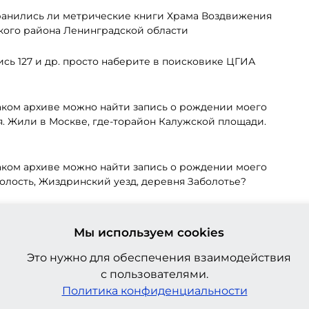
ранились ли метрические книги Храма Воздвижения
кого района Ленинградской области
ись 127 и др. просто наберите в поисковике ЦГИА
каком архиве можно найти запись о рождении моего
я. Жили в Москве, где-торайон Калужской площади.
каком архиве можно найти запись о рождении моего
волость, Жиздринский уезд, деревня Заболотье?
 все выложено на сайте, можно смотреть из дома.
Мы используем cookies
деревне, в Забайкалье. Название деревни и района
Это нужно для обеспечения взаимодействия
дителях?
с пользователями.
ркутской области, Бурятии. Отвечают на платные
Политика конфиденциальности