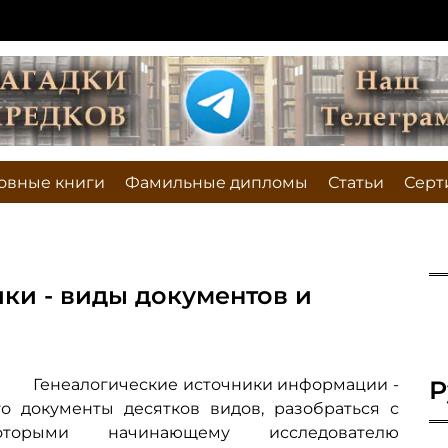
овные книги
Фамильные дипломы
Статьи
Серт
ки - виды документов и
Генеалогические источники информации -
Р
то документы десятков видов, разобраться с
оторыми начинающему исследователю