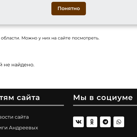
ть
Понятно
ские книги церкви Покрова Богородицы села
рославской области. Моя эл.почта -galinayarsev@
 области. Можно у них на сайте посмотреть.
й не найдено.
тям сайта
Мы в социуме
вости сайта
иги Андреевых