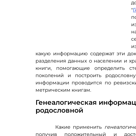
д
"
Г
п
и
н
с
и
какую информацию содержат эти док
разделения данных о населении и хра
книги, помогающие определить с
поколений и построить родословну
информации проводится по ревизски
метрическим книгам.
Генеалогическая информац
родословной
Какие применить
генеалогич
получив положительный и дост