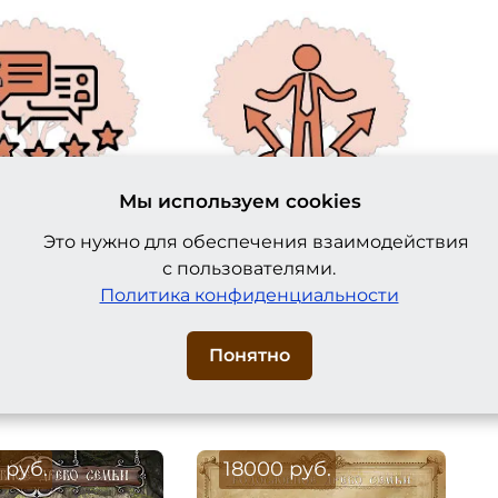
Мы используем cookies
 отзывы.
Комплексные работы.
Это нужно для обеспечения взаимодействия
шут про нас
Делаем все работы в
с пользователями.
обрых слов и в
сфере генеалогии, от
Политика конфиденциальности
е, и в разделе
поиска предков до
на сайте.
оформления картин.
Понятно
 руб.
18000 руб.