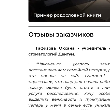
Пример родословной книги
Отзывы заказчиков
генеральный
Гафизова Оксана - учредитель 
оникой.
стоматологий Дентум.
ословную! Для
"Наконец-то удалось занят
кем на самом
восстановлением семейной истории, р
ому что из
что попала на сайт Livemem! 
отиворечивые
подсказали, что надо для начала рабо
ала к ребятам
заказу, сколько будет стоить и дли
слуг осталось
услуга расследования. Хочу особ
трудничества.
выделить вежливость и пунктуально
оговоренных
Теперь у меня в семье есть уникал