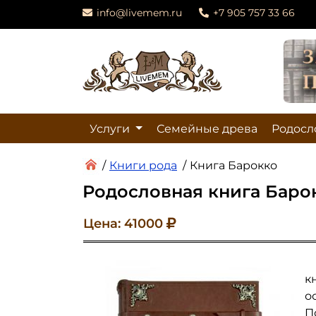
info@livemem.ru
+7 905 757 33 66
Услуги
Семейные древа
Родосл
/
Книги рода
/
Книга Барокко
Родословная книга Баро
Цена: 41000
к
о
П