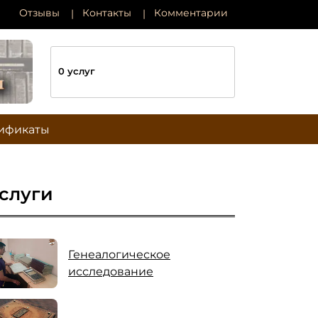
Отзывы
Контакты
Комментарии
0 услуг
ификаты
слуги
Генеалогическое
исследование