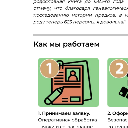
следования и
родословная книга до 1582-го года.
колений рода.
отмечу, что благодаря генеалогичес
й картиной с
исследованию истории предков, в 
 семьи."
роду теперь 623 персоны, я довольна!"
Как мы работаем
1. Принимаем заявку.
2. Офор
Оперативная обработка
Безопас
заявки и согласование
сотрудн