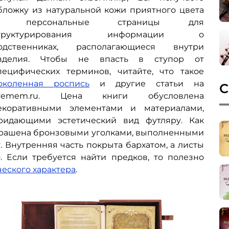
бложку из натуральной кожи приятного цвета
 персональные страницы для
труктурирования информации о
одственниках, располагающиеся внутри
зделия. Чтобы не впасть в ступор от
пецифических терминов, читайте, что такое
околенная роспись
и другие статьи на
С
ivemem.ru. Цена книги обусловлена
екоративными элементами и материалами,
ридающими эстетический вид футляру. Как
 украшена бронзовыми уголками, выполненными
. Внутренняя часть покрыта бархатом, а листы
. Если требуется найти предков, то полезно
ческого характера
.