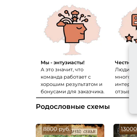
Мы - энтузиасты!
Честные
А это значит, что
Люди пи
команда работает с
много д
хорошим результатом и
интернет
бонусами для заказчика.
отзывов 
Родословные схемы
8800 руб.
13000