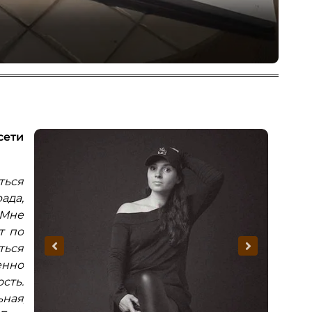
Об
сети
Виктор Радищев - руководитель
С
строительной компании.
дирек
ься
"Генеалогией я увлекся года 3 назад, но,
"
ада,
то времени не было, то загрузка по работе
меня
Мне
мешала заказать услуги поиска. В
деле
т по
семейном архиве смог собрать сведения о
расс
ться
34 родственниках сам. И как же я удивился,
сведе
енно
когда после проведенного исследования
из Li
сть.
рода специалистами Livemem у меня в
прият
ьная
древе появилось 460 предков (по трем
Все 