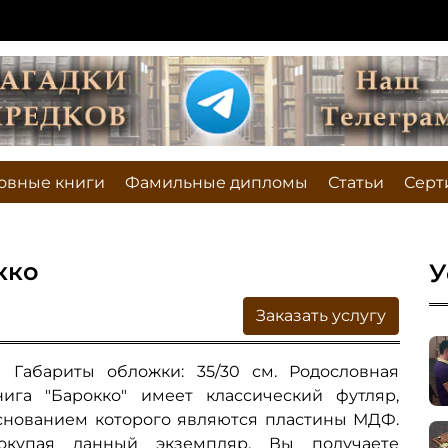
овные книги
Фамильные дипломы
Статьи
Серт
кко
У
Заказать услугу
Габариты обложки: 35/30 см. Родословная
нига "Барокко" имеет классический футляр,
снованием которого являются пластины МДФ.
окупая данный экземпляр, Вы получаете