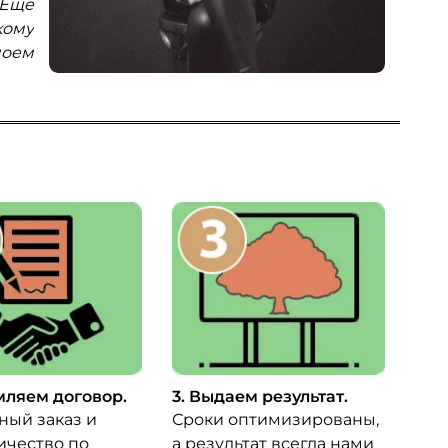
 Еще
фамильным линиям). Вот честно, не
изна
кому
ожидал, молодцы! Супруга меня теперь
сроко
моем
называет хранителем родословной,
Сейч
приятно, однако!"
моей 
мляем договор.
3. Выдаем результат.
ный заказ и
Сроки оптимизированы,
ичество по
а результат всегда нами