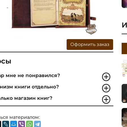
И
Оформить заказ
осы
ар мне не понравился?
анизм книги отдельно?
лько магазин книг?
ься материалом: