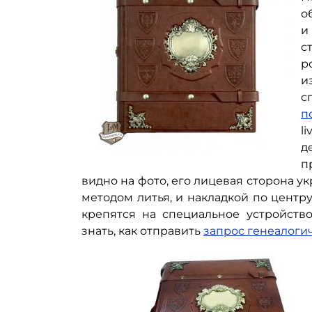
о
и
с
р
и
с
п
l
д
п
видно на фото, его лицевая сторона
методом литья, и накладкой по центру
крепятся на специальное устройство
знать, как отправить
запрос генеалоги