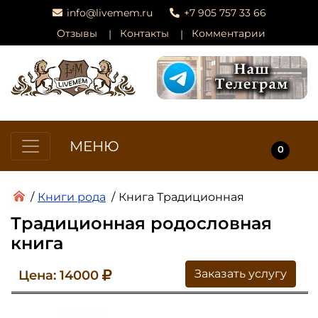
info@livemem.ru
+7 905 757 33 66
Отзывы
Контакты
Комментарии
МЕНЮ
0
/
Книги рода
/
Книга Традиционная
Традиционная родословная
книга
Заказать услугу
Цена: 14000