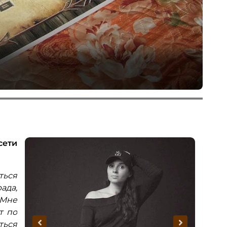
Об
сети
Виктор Радищев - руководитель
С
строительной компании.
дирек
ься
"Генеалогией я увлекся года 3 назад, но,
"
ада,
то времени не было, то загрузка по работе
меня
Мне
мешала заказать услуги поиска. В
деле
т по
семейном архиве смог собрать сведения о
расс
ться
34 родственниках сам. И как же я удивился,
сведе