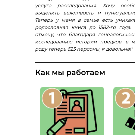
слуг осталось
услуга расследования. Хочу особ
трудничества.
выделить вежливость и пунктуально
оговоренных
Теперь у меня в семье есть уникал
следования и
родословная книга до 1582-го года.
колений рода.
отмечу, что благодаря генеалогичес
й картиной с
исследованию истории предков, в 
 семьи."
роду теперь 623 персоны, я довольна!"
Как мы работаем