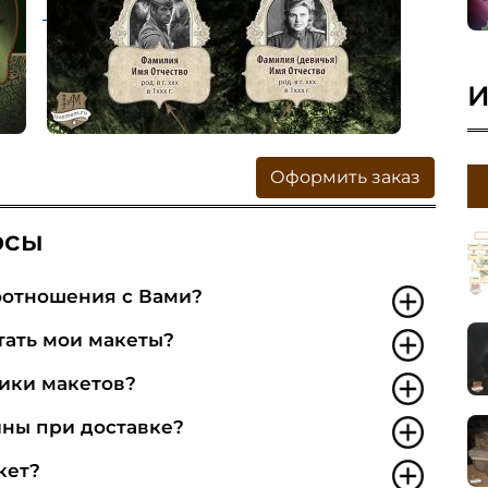
И
Оформить заказ
осы
оотношения с Вами?
тать мои макеты?
ики макетов?
ины при доставке?
кет?