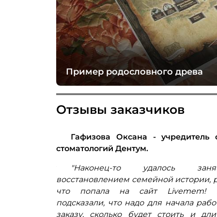
Пример родословного древа
Отзывы заказчиков
генеральный
Гафизова Оксана - учредитель 
оникой.
стоматологий Дентум.
ословную! Для
"Наконец-то удалось занят
кем на самом
восстановлением семейной истории, р
ому что из
что попала на сайт Livemem! 
отиворечивые
подсказали, что надо для начала рабо
ала к ребятам
заказу, сколько будет стоить и дли