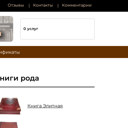
Отзывы
Контакты
Комментарии
0 услуг
ификаты
ниги рода
Книга Элитная