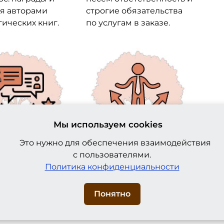
я авторами
строгие обязательства
гических книг.
по услугам в заказе.
Мы используем cookies
Это нужно для обеспечения взаимодействия
 отзывы.
Комплексные работы.
с пользователями.
шут про нас
Делаем все работы в
Политика конфиденциальности
обрых слов и в
сфере генеалогии, от
е, и в разделе
поиска предков до
на сайте.
оформления картин.
Понятно