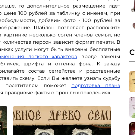
ольше, то дополнительное размещение идет
о цене 100 рублей за табличку с именем, при
еобходимости, добавим фото - 100 рублей за
зображение. Шаблон позволяет расположить
а картинке несколько сотен членов семьи, но
т количества персон зависит формат печати. В
амках услуги могут быть внесены бесплатные
С
зменения легкого характера
вроде замены
абличек, шрифта и оттенка фона. К заказу
рилагайте состав семейства и родственные
тавить схему. Если Вы желаете узнать судьбу
то посетителям поможет
подготовка плана
тся правдивые факты о прошлых поколениях.