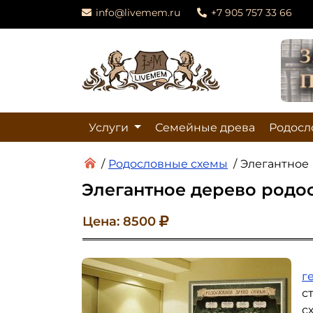
info@livemem.ru
+7 905 757 33 66
Услуги
Семейные древа
Родосл
/
Родословные схемы
/
Элегантное
Элегантное дерево родо
Цена: 8500
г
с
с