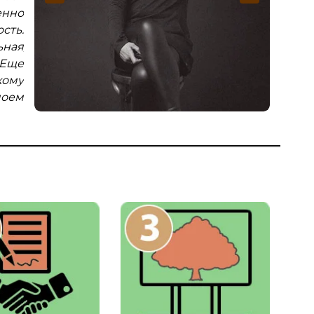
енно
когда после проведенного исследования
из Li
сть.
рода специалистами Livemem у меня в
прият
ьная
древе появилось 460 предков (по трем
Все 
 Еще
фамильным линиям). Вот честно, не
изна
кому
ожидал, молодцы! Супруга меня теперь
сроко
моем
называет хранителем родословной,
Сейч
приятно, однако!"
моей 