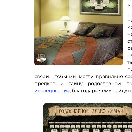
б
п
н
и
н
о
р
и
т
п
связи, чтобы мы могли правильно сос
предков и тайну родословной, 
исследования
, благодаря чему найду