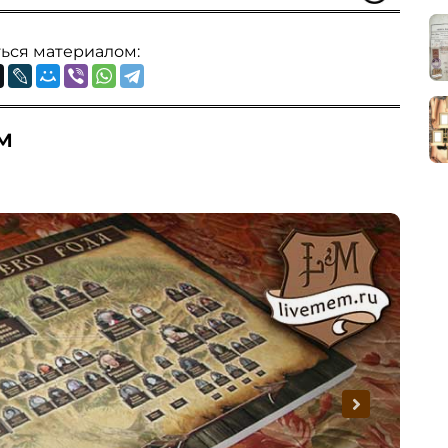
ься материалом:
м