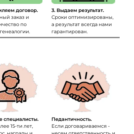
мляем договор.
3. Выдаем результат.
ный заказ и
Сроки оптимизированы,
ичество по
а результат всегда нами
 генеалогии.
гарантирован.
 специалисты.
Педантичность.
лее 15-ти лет,
Если договариваемся -
ос. награды и
несем ответственность и