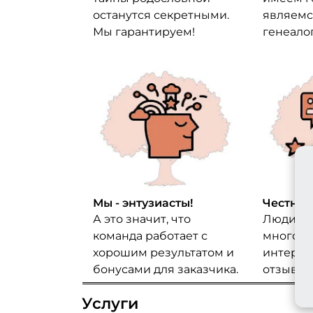
останутся секретными.
являемс
Мы гарантируем!
генеало
Мы - энтузиасты!
Честные
А это значит, что
Люди пи
команда работает с
много д
хорошим результатом и
интернет
бонусами для заказчика.
отзывов 
Услуги