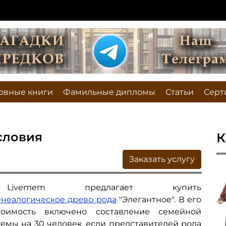
овные книги
Фамильные дипломы
Статьи
Серт
словия
К
Заказать услугу
Livemem предлагает купить
енеалогическое древо рода
"Элегантное". В его
тоимость включено составление семейной
хемы на 30 человек, если представителей рода