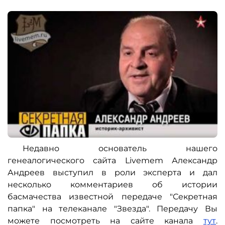
Недавно основатель нашего
генеалогического сайта Livemem Александр
Андреев выступил в роли эксперта и дал
несколько комментариев об истории
басмачества известной передаче "Секретная
папка" на телеканале "Звезда". Передачу Вы
можете посмотреть на сайте канала
тут
.