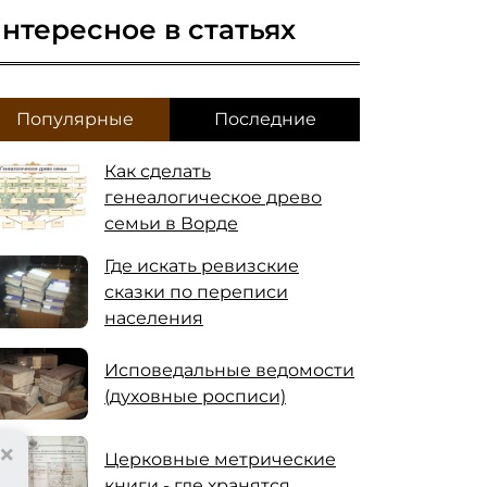
нтересное в статьях
Популярные
Последние
Как сделать
генеалогическое древо
семьи в Ворде
Где искать ревизские
сказки по переписи
населения
Исповедальные ведомости
(духовные росписи)
×
Церковные метрические
книги - где хранятся