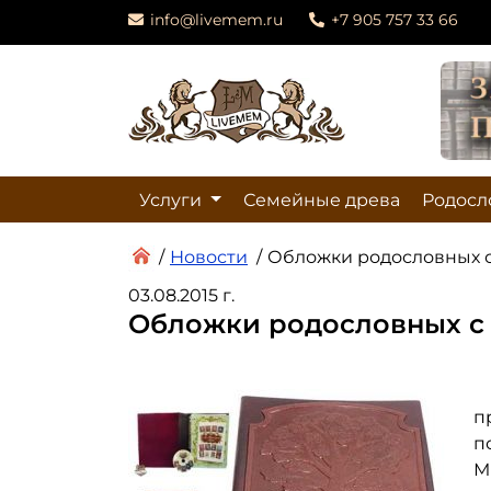
info@livemem.ru
+7 905 757 33 66
Услуги
Семейные древа
Родосл
/
Новости
/
Обложки родословных с
03.08.2015 г.
Обложки родословных с 
п
п
М