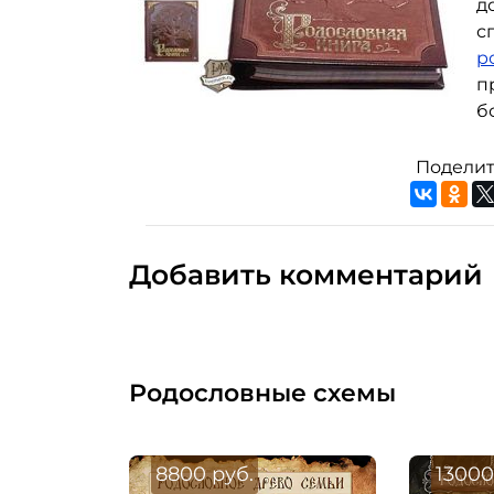
д
с
р
п
б
Поделит
Добавить комментарий
Родословные схемы
8800 руб.
13000