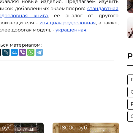
обавляя новые изделия. Предлагаем изучить
писок добавленных экземпляров:
стандартная
одословная книга
, ее аналог от другого
роизводителя -
изящная родословная
, а также,
олее дорогая модель -
украшенная
.
ься материалом:
Р
 руб.
18000 руб.