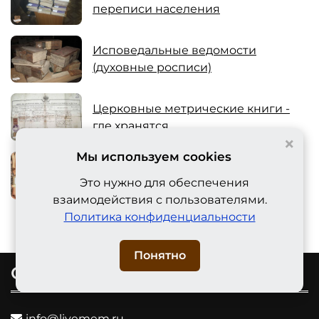
переписи населения
Исповедальные ведомости
(духовные росписи)
Церковные метрические книги -
где хранятся
×
Мы используем cookies
Зачем нужна родословная и надо
Это нужно для обеспечения
ли знать предков
взаимодействия с пользователями.
Политика конфиденциальности
Понятно
Связь с нами
info@livemem.ru