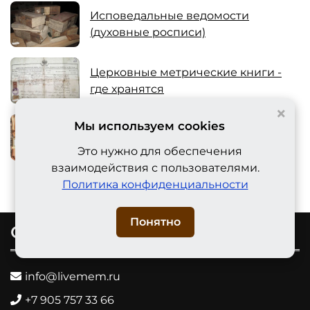
Исповедальные ведомости
(духовные росписи)
Церковные метрические книги -
где хранятся
×
Мы используем cookies
Зачем нужна родословная и надо
ли знать предков
Это нужно для обеспечения
взаимодействия с пользователями.
Политика конфиденциальности
Понятно
Связь с нами
info@livemem.ru
+7 905 757 33 66