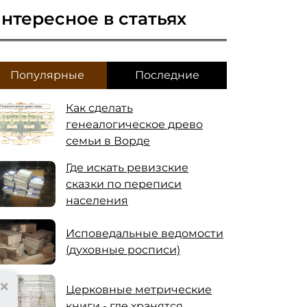
нтересное в статьях
Популярные
Последние
Как сделать
генеалогическое древо
семьи в Ворде
Где искать ревизские
сказки по переписи
населения
Исповедальные ведомости
(духовные росписи)
×
Церковные метрические
книги - где хранятся