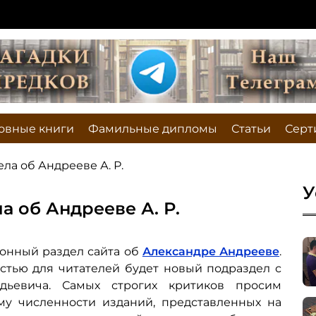
овные книги
Фамильные дипломы
Статьи
Серт
а об Андрееве А. Р.
У
 об Андрееве А. Р.
нный раздел сайта об
Александре Андрееве
.
тью для читателей будет новый подраздел с
дьевича. Самых строгих критиков просим
му численности изданий, представленных на