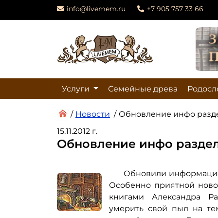
info@livemem.ru
+7 905 757 33 66
Услуги
Семейные древа
Родосл
/
Новости
/
Обновление инфо раздел
15.11.2012 г.
Обновление инфо раздела
Обновили информацио
Особенно приятной новос
книгами Александра Ра
умерить свой пыл на те