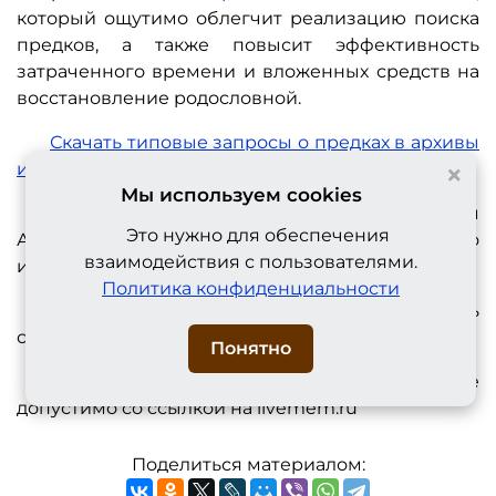
который ощутимо облегчит реализацию поиска
предков, а также повысит эффективность
затраченного времени и вложенных средств на
восстановление родословной.
Скачать типовые запросы о предках в архивы
×
и ЗАГС
(185 Kb; формат: docx).
Мы используем cookies
Материал подготовил: Андреев Максим
Это нужно для обеспечения
Александрович,
известный автор
книг по
взаимодействия с пользователями.
истории, профессиональный генеалог.
Политика конфиденциальности
Будем признательны, если поделитесь
ссылкой на публикацию с друзьями.
Понятно
Все права защищены, копирование
допустимо со ссылкой на livemem.ru
Поделиться материалом: