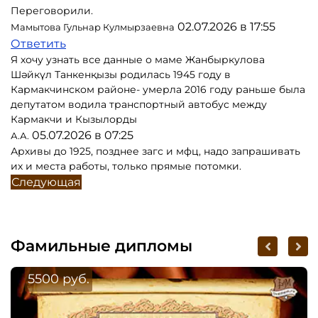
Переговорили.
02.07.2026 в 17:55
Мамытова Гульнар Кулмырзаевна
Ответить
Я хочу узнать все данные о маме Жанбыркулова
Шәйкүл Танкенқызы родилась 1945 году в
Кармакчинском районе- умерла 2016 году раньше была
депутатом водила транспортный автобус между
Кармакчи и Кызылорды
05.07.2026 в 07:25
А.А.
Архивы до 1925, позднее загс и мфц, надо запрашивать
их и места работы, только прямые потомки.
Следующая
Фамильные дипломы
5500 руб.